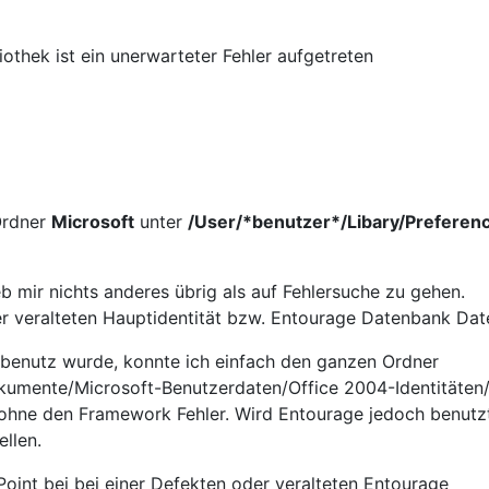
thek ist ein unerwarteter Fehler aufgetreten
 Ordner
Microsoft
unter
/User/*benutzer*/Libary/Preferen
ieb mir nichts anderes übrig als auf Fehlersuche zu gehen.
er veralteten Hauptidentität bzw. Entourage Datenbank Date
benutz wurde, konnte ich einfach den ganzen Ordner
kumente/Microsoft-Benutzerdaten/Office 2004-Identitäten
n ohne den Framework Fehler. Wird Entourage jedoch benutz
llen.
int bei bei einer Defekten oder veralteten Entourage